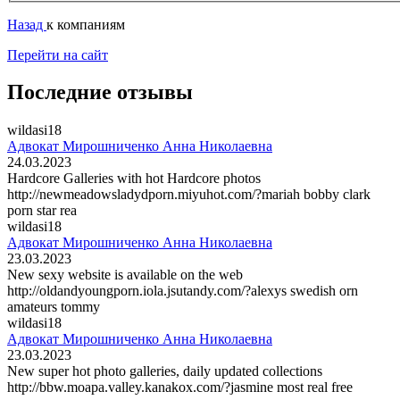
Назад
к компаниям
Перейти на сайт
Последние отзывы
wildasi18
Адвокат Мирошниченко Анна Николаевна
24.03.2023
Hardcore Galleries with hot Hardcore photos
http://newmeadowsladydporn.miyuhot.com/?mariah bobby clark
porn star rea
wildasi18
Адвокат Мирошниченко Анна Николаевна
23.03.2023
New sexy website is available on the web
http://oldandyoungporn.iola.jsutandy.com/?alexys swedish orn
amateurs tommy
wildasi18
Адвокат Мирошниченко Анна Николаевна
23.03.2023
New super hot photo galleries, daily updated collections
http://bbw.moapa.valley.kanakox.com/?jasmine most real free