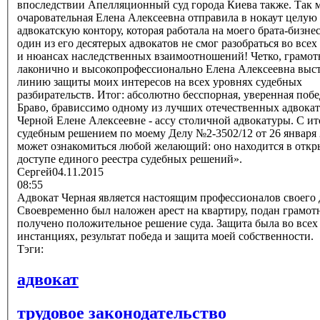
впоследствии Апелляционный суд города Киева также. Так 
очаровательная Елена Алексеевна отправила в нокаут целую
адвокатскую контору, которая работала на моего брата-бизне
один из его десятерых адвокатов не смог разобраться во всех
и нюансах наследственных взаимоотношений! Четко, грамот
лаконично и высокопрофессионально Елена Алексеевна выс
линию защиты моих интересов на всех уровнях судебных
разбирательств. Итог: абсолютно бесспорная, уверенная побе
Браво, брависсимо одному из лучших отечественных адвокатов,
Черной Елене Алексеевне - ассу столичной адвокатуры. С и
судебным решением по моему Делу №2-3502/12 от 26 января
может ознакомиться любой желающий: оно находится в отк
доступе единого реестра судебных решений».
Сергей
04.11.2015
08:55
Адвокат Черная является настоящим профессионалов своего 
Своевременно был наложен арест на квартиру, подан грамот
получено положительное решение суда. Защита была во всех
инстанциях, результат победа и защита моей собственности.
Тэги:
адвокат
трудовое законодательство