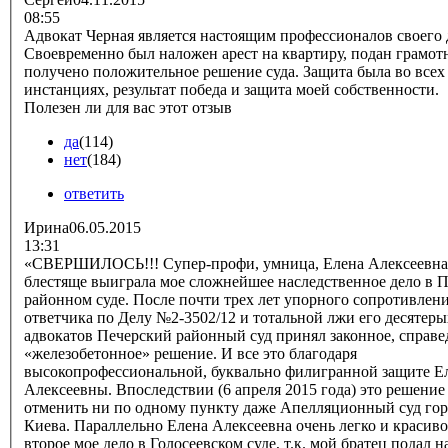
08:55
Адвокат Черная является настоящим профессионалов своего 
Своевременно был наложен арест на квартиру, подан грамот
получено положительное решение суда. Защита была во всех
инстанциях, результат победа и защита моей собственности.
Полезен ли для вас этот отзыв
да
(114)
нет
(184)
ответить
Ирина
06.05.2015
13:31
«СВЕРШИЛОСЬ!!! Супер-профи, умница, Елена Алексеевна
блестяще выиграла мое сложнейшее наследственное дело в 
районном суде. После почти трех лет упорного сопротивлен
ответчика по Делу №2-3502/12 и тотальной лжи его десятеры
адвокатов Печерский районный суд принял законное, справе
«железобетонное» решение. И все это благодаря
высокопрофессиональной, буквально филигранной защите Е
Алексеевны. Впоследствии (6 апреля 2015 года) это решение
отменить ни по одному пункту даже Апелляционный суд гор
Киева. Параллельно Елена Алексеевна очень легко и красив
второе мое дело в Голосеевском суде, т.к. мой братец подал н