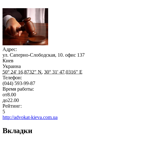
Адрес:
ул. Саперно-Слободская, 10. офис 137
Киев
Украина
50° 24' 16.8732" N
,
30° 31' 47.0316" E
Телефон:
(044) 593-99-87
Время работы:
от
8.00
до
22.00
Рейтинг:
5
http://advokat-kieva.com.ua
Вкладки