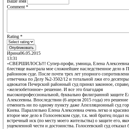
Ваше имя
Comment
*
Rating
*
Ирина
06.05.2015
13:31
«СВЕРШИЛОСЬ!!! Супер-профи, умница, Елена Алексеевна
блестяще выиграла мое сложнейшее наследственное дело в 
районном суде. После почти трех лет упорного сопротивлен
ответчика по Делу №2-3502/12 и тотальной лжи его десятеры
адвокатов Печерский районный суд принял законное, справе
«железобетонное» решение. И все это благодаря
высокопрофессиональной, буквально филигранной защите Е
Алексеевны. Впоследствии (6 апреля 2015 года) это решение
отменить ни по одному пункту даже Апелляционный суд гор
Киева. Параллельно Елена Алексеевна очень легко и красив
второе мое дело в Голосеевском суде, т.к. мой братец подал н
встречный иск (по месту моего жительства) о защите его, як
ущемленной чести и достоинства. Голосеевский суд отказал б