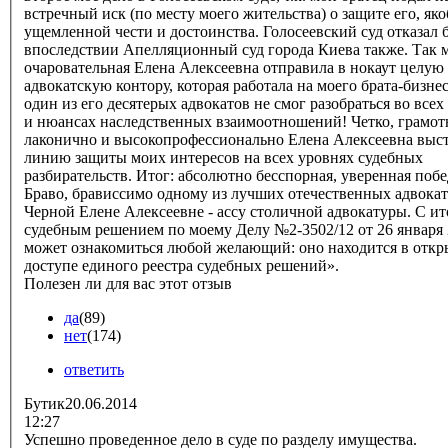
встречный иск (по месту моего жительства) о защите его, як
ущемленной чести и достоинства. Голосеевский суд отказал б
впоследствии Апелляционный суд города Киева также. Так 
очаровательная Елена Алексеевна отправила в нокаут целую
адвокатскую контору, которая работала на моего брата-бизне
один из его десятерых адвокатов не смог разобраться во всех
и нюансах наследственных взаимоотношений! Четко, грамот
лаконично и высокопрофессионально Елена Алексеевна выс
линию защиты моих интересов на всех уровнях судебных
разбирательств. Итог: абсолютно бесспорная, уверенная побе
Браво, брависсимо одному из лучших отечественных адвокатов,
Черной Елене Алексеевне - ассу столичной адвокатуры. С и
судебным решением по моему Делу №2-3502/12 от 26 января
может ознакомиться любой желающий: оно находится в отк
доступе единого реестра судебных решений».
Полезен ли для вас этот отзыв
да
(89)
нет
(174)
ответить
Бутик
20.06.2014
12:27
Успешно проведенное дело в суде по разделу имущества.