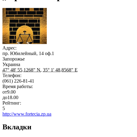
Адрес:
пр. Юбилейный, 14 оф.1
Запорожье
Украина
47° 48' 55.1268" N
,
35° 1' 48.8568" E
Телефон:
(061) 226-81-41
Время работы:
от
9.00
до
18.00
Рейтинг:
5
http://www.fortecia.zp.ua
Вкладки