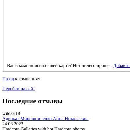
Ваша компания на нашей карте? Нет ничего проще -
Добавит
Назад
к компаниям
Перейти на сайт
Последние отзывы
wildasi18
Адвокат Мирошниченко Анна Николаевна
24.03.2023
Hardcore Galleries with hot Hardcore photos