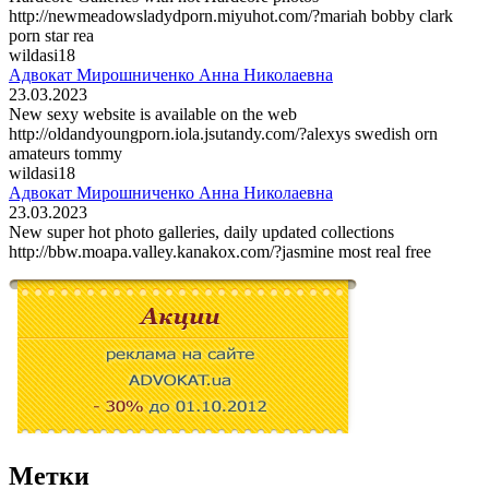
http://newmeadowsladydporn.miyuhot.com/?mariah bobby clark
porn star rea
wildasi18
Адвокат Мирошниченко Анна Николаевна
23.03.2023
New sexy website is available on the web
http://oldandyoungporn.iola.jsutandy.com/?alexys swedish orn
amateurs tommy
wildasi18
Адвокат Мирошниченко Анна Николаевна
23.03.2023
New super hot photo galleries, daily updated collections
http://bbw.moapa.valley.kanakox.com/?jasmine most real free
Метки